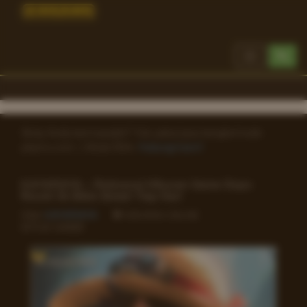
Toggle
navigation
Skrip Anda bermasalah? Yuk pakai jasa bengkel kode
phpmu.com :) Mulai 50rb.
Hubungi kami!
KAYARAYA » Referensi Hiburan Game Depo
Receh 5k Bikin Betah Tiap Hari
Oleh
KAYARAYA
HIBURAN ONLINE
SITUS GAME