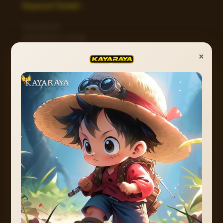
Keyword Terkait :
KAYARAYA
KAYARAYA LOGIN
HIBURAN ONLINE
×
KAYARAYA DAFTAR
SITUS DEPO 5K
DEPO RECEH 5K
SITUS KAYARAYA
5,000
Regular
Rp
500
Keunggulan Kayaraya
Deposit mulai 5000 yang super
terjangkau
Transaksi QRIS cepat dan praktis
Tanpa potongan, saldo masuk penuh