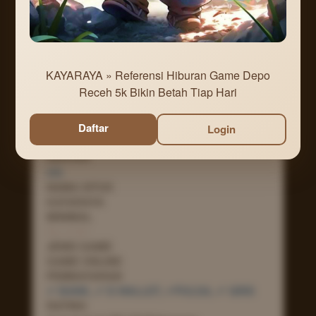
Sistem proses kilat dan stabil
Pilihan game digital lengkap dan up-to-
date
Daftar Sekarang
KAYARAYA » Referensi Hiburan Game Depo
Preview
Receh 5k Bikin Betah Tiap Hari
Proses Transaksi Kilat
Baca Disini
Daftar
Login
SERVER
UG
NAMA SITUS
KAYARAYA
MINIMAL
Rp
5,000
JENIS GAME
GAME ONLINE
PEMBAYARAN
✔ BANK, ✔ E-WALLET, ✔PULSA, ✔ QRIS
RATING