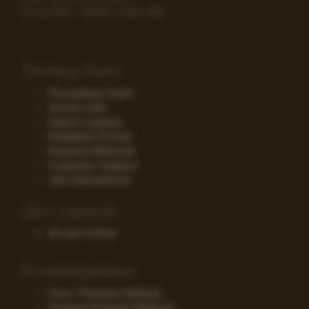
Phone/WA.
+62-851-1542-1020
Tentang Kami
Perusahaan Kami
Aturan main
Syarat Layanan
Kebijakan Privasi
Payment Methods
Customer Support
Jam Operasional
Jam Layanan
24 Jam Online
Knowledgebase
Cara / Panduan Belanja
Tentang Program Referral