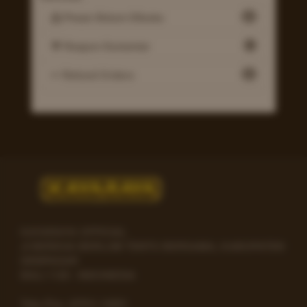
📩 Pesan Belum Dibuka
9
💬 Respon Komentar
-
↩️ Refund Orders
0
KAYARAYA OFFICIAL
Jl BERDUA BERLUM TENTU BERSAMA, KABUPATEN
DENPASAR
BALI
1120
-
INDONESIA
Telp./Fax.
(0751) 14201