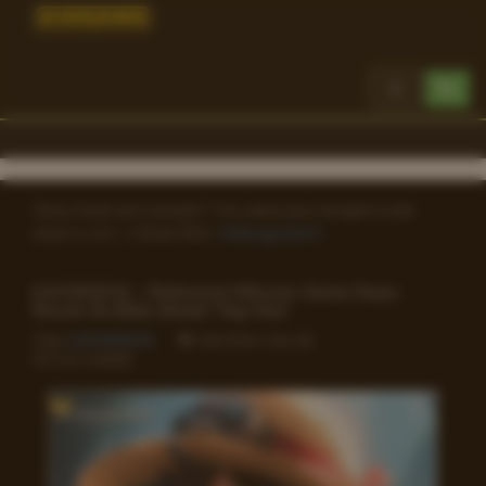
Toggle
navigation
Skrip Anda bermasalah? Yuk pakai jasa bengkel kode
phpmu.com :) Mulai 50rb.
Hubungi kami!
KAYARAYA » Referensi Hiburan Game Depo
Receh 5k Bikin Betah Tiap Hari
Oleh
KAYARAYA
HIBURAN ONLINE
SITUS GAME